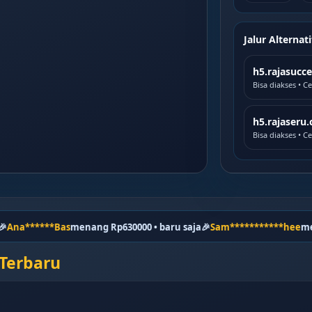
Jalur Alternati
h5.rajasucc
Bisa diakses • C
h5.rajaseru
Bisa diakses • C
00 • baru saja
🎉
Sam***********hee
menang Rp170000 • baru saja
🎉
u
Terbaru