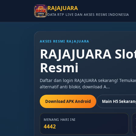
RAJAJUARA
DATA RTP LIVE DAN AKSES RESMI INDONESIA
AKSES RESMI RAJAJUARA
RAJAJUARA Slo
Resmi
Daftar dan login RAJAJUARA sekarang! Temukan
alternatif anti blokir, download A...
Download APK Android
Main H5 Sekaran
MENANG HARI INI
4442