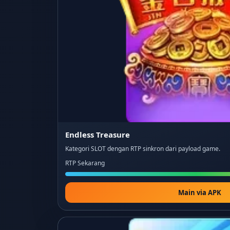
Endless Treasure
Kategori SLOT dengan RTP sinkron dari payload game.
RTP Sekarang
Main via APK