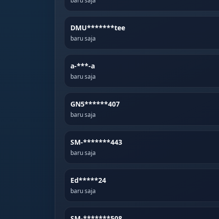
baru saja
DMU*******tee
baru saja
a-***-a
baru saja
GN5******407
baru saja
SM-*******443
baru saja
Ed*****24
baru saja
SM-*******508