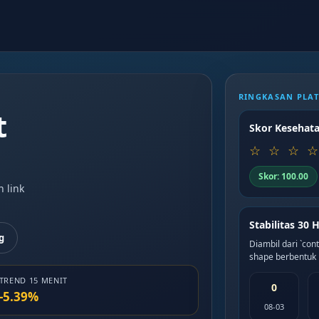
RINGKASAN PLA
t
Skor Kesehat
☆ ☆ ☆ 
Skor: 100.00
 link
Stabilitas 30 H
g
Diambil dari `cont
shape berbentuk l
TREND 15 MENIT
0
-5.39%
08-03