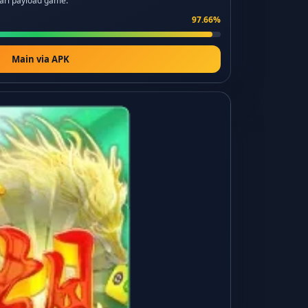
ari payload game.
97.66%
Main via APK